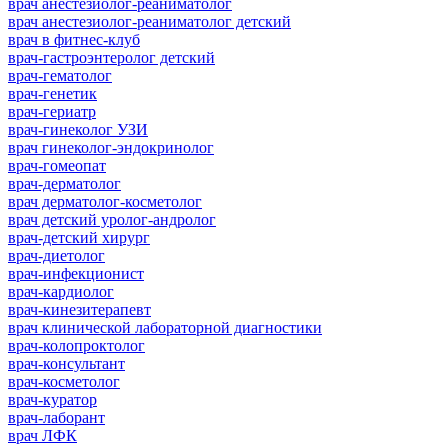
врач анестезиолог-реаниматолог
врач анестезиолог-реаниматолог детский
врач в фитнес-клуб
врач-гастроэнтеролог детский
врач-гематолог
врач-генетик
врач-гериатр
врач-гинеколог УЗИ
врач гинеколог-эндокринолог
врач-гомеопат
врач-дерматолог
врач дерматолог-косметолог
врач детский уролог-андролог
врач-детский хирург
врач-диетолог
врач-инфекционист
врач-кардиолог
врач-кинезитерапевт
врач клинической лабораторной диагностики
врач-колопроктолог
врач-консультант
врач-косметолог
врач-куратор
врач-лаборант
врач ЛФК