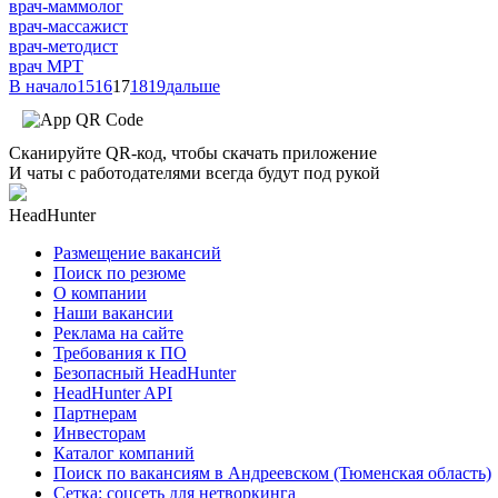
врач-маммолог
врач-массажист
врач-методист
врач МРТ
В начало
15
16
17
18
19
дальше
Сканируйте QR-код, чтобы скачать приложение
И чаты с работодателями всегда будут под рукой
HeadHunter
Размещение вакансий
Поиск по резюме
О компании
Наши вакансии
Реклама на сайте
Требования к ПО
Безопасный HeadHunter
HeadHunter API
Партнерам
Инвесторам
Каталог компаний
Поиск по вакансиям в Андреевском (Тюменская область)
Сетка: соцсеть для нетворкинга