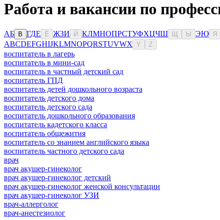
Работа и вакансии по професс
А
Б
Г
Д
Е
Ж
З
И
К
Л
М
Н
О
П
Р
С
Т
У
Ф
Х
Ц
Ч
Ш
Э
Ю
В
Ё
Й
Щ
Ы
Я
A
B
C
D
E
F
G
H
I
J
K
L
M
N
O
P
Q
R
S
T
U
V
W
X
Y
Z
воспитатель в лагерь
воспитатель в мини-сад
воспитатель в частный детский сад
воспитатель ГПД
воспитатель детей дошкольного возраста
воспитатель детского дома
воспитатель детского сада
воспитатель дошкольного образования
воспитатель кадетского класса
воспитатель общежития
воспитатель со знанием английского языка
воспитатель частного детского сада
врач
врач акушер-гинеколог
врач акушер-гинеколог детский
врач акушер-гинеколог женской консультации
врач акушер-гинеколог УЗИ
врач-аллерголог
врач-анестезиолог