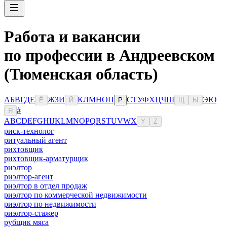
Работа и вакансии
по профессии в Андреевском
(Тюменская область)
А
Б
В
Г
Д
Е
Ж
З
И
К
Л
М
Н
О
П
С
Т
У
Ф
Х
Ц
Ч
Ш
Э
Ю
Ё
Й
Р
Щ
Ы
#
Я
A
B
C
D
E
F
G
H
I
J
K
L
M
N
O
P
Q
R
S
T
U
V
W
X
Y
Z
риск-технолог
ритуальный агент
рихтовщик
рихтовщик-арматурщик
риэлтор
риэлтор-агент
риэлтор в отдел продаж
риэлтор по коммерческой недвижимости
риэлтор по недвижимости
риэлтор-стажер
рубщик мяса