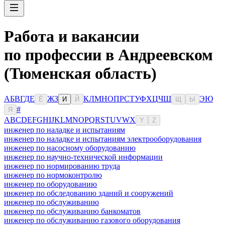
Работа и вакансии
по профессии в Андреевском
(Тюменская область)
А
Б
В
Г
Д
Е
Ж
З
К
Л
М
Н
О
П
Р
С
Т
У
Ф
Х
Ц
Ч
Ш
Э
Ю
Ё
И
Й
Щ
Ы
#
Я
A
B
C
D
E
F
G
H
I
J
K
L
M
N
O
P
Q
R
S
T
U
V
W
X
Y
Z
инженер по наладке и испытаниям
инженер по наладке и испытаниям электрооборудования
инженер по насосному оборудованию
инженер по научно-технической информации
инженер по нормированию труда
инженер по нормоконтролю
инженер по оборудованию
инженер по обследованию зданий и сооружений
инженер по обслуживанию
инженер по обслуживанию банкоматов
инженер по обслуживанию газового оборудования