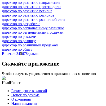
директор по развитию направления
директор по развитию производства
директор по развитию региона
директор по развитию регионов
директор по развитию розничной сети
директор по разработке
директор по региональному развитию
директор по региональным продажам
директор по рекламе
директор по рознице
директор по розничным продажам
директор по сбыту
В начало
3
4
5
6
7
8
дальше
Скачайте приложение
Чтобы получать уведомления о приглашениях мгновенно
HeadHunter
Размещение вакансий
Поиск по резюме
О компании
Наши вакансии