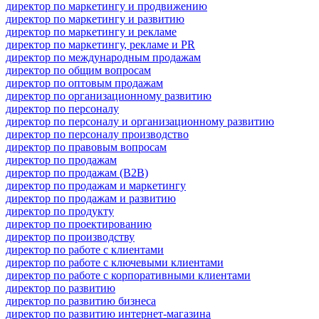
директор по маркетингу и продвижению
директор по маркетингу и развитию
директор по маркетингу и рекламе
директор по маркетингу, рекламе и PR
директор по международным продажам
директор по общим вопросам
директор по оптовым продажам
директор по организационному развитию
директор по персоналу
директор по персоналу и организационному развитию
директор по персоналу производство
директор по правовым вопросам
директор по продажам
директор по продажам (B2B)
директор по продажам и маркетингу
директор по продажам и развитию
директор по продукту
директор по проектированию
директор по производству
директор по работе с клиентами
директор по работе с ключевыми клиентами
директор по работе с корпоративными клиентами
директор по развитию
директор по развитию бизнеса
директор по развитию интернет-магазина