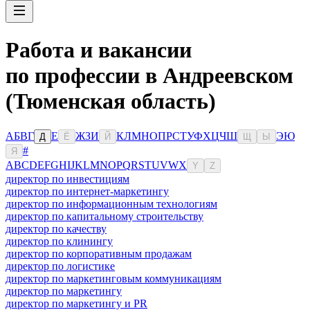
Работа и вакансии
по профессии в Андреевском
(Тюменская область)
А
Б
В
Г
Е
Ж
З
И
К
Л
М
Н
О
П
Р
С
Т
У
Ф
Х
Ц
Ч
Ш
Э
Ю
Д
Ё
Й
Щ
Ы
#
Я
A
B
C
D
E
F
G
H
I
J
K
L
M
N
O
P
Q
R
S
T
U
V
W
X
Y
Z
директор по инвестициям
директор по интернет-маркетингу
директор по информационным технологиям
директор по капитальному строительству
директор по качеству
директор по клинингу
директор по корпоративным продажам
директор по логистике
директор по маркетинговым коммуникациям
директор по маркетингу
директор по маркетингу и PR