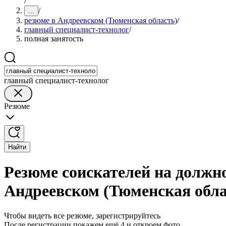
/
/
...
резюме в Андреевском (Тюменская область)
/
главный специалист-технолог
/
полная занятость
главный специалист-технолог
Резюме
Найти
Резюме соискателей на должно
Андреевском (Тюменская обла
Чтобы видеть все резюме, зарегистрируйтесь
После регистрации покажем ещё 4 и откроем фото