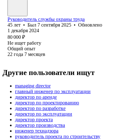
Руководитель службы охраны труда
45
лет
•
Был
7 сентября 2025
•
Обновлено
1 декабря 2024
80 000
₽
Не ищет работу
Общий опыт
22
года
7
месяцев
Другие пользователи ищут
managing director
главный инженер по эксплуатации
директор по аренде
директор по проектированию
директор по разработке
директор по эксплуатации
директор проекта
директор производства
инженер технадзора
руководитель проекта по строительству