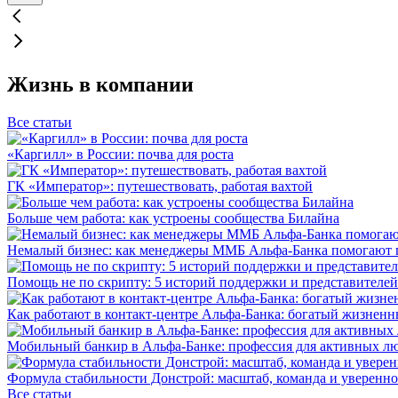
Жизнь в компании
Все статьи
«Каргилл» в России: почва для роста
ГК «Император»: путешествовать, работая вахтой
Больше чем работа: как устроены сообщества Билайна
Немалый бизнес: как менеджеры ММБ Альфа-Банка помогают 
Помощь не по скрипту: 5 историй поддержки и представителей
Как работают в контакт-центре Альфа-Банка: богатый жизненн
Мобильный банкир в Альфа-Банке: профессия для активных л
Формула стабильности Донстрой: масштаб, команда и уверенно
Все статьи