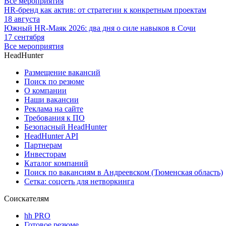
Все мероприятия
HR-бренд как актив: от стратегии к конкретным проектам
18 августа
Южный HR-Маяк 2026: два дня о силе навыков в Сочи
17 сентября
Все мероприятия
HeadHunter
Размещение вакансий
Поиск по резюме
О компании
Наши вакансии
Реклама на сайте
Требования к ПО
Безопасный HeadHunter
HeadHunter API
Партнерам
Инвесторам
Каталог компаний
Поиск по вакансиям в Андреевском (Тюменская область)
Сетка: соцсеть для нетворкинга
Соискателям
hh PRO
Готовое резюме