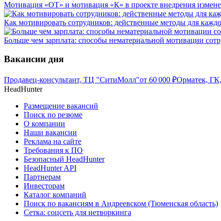
Мотивация «ОТ» и мотивация «К» в проекте внедрения измен
Как мотивировать сотрудников: действенные методы для каждо
Больше чем зарплата: способы нематериальной мотивации сот
Вакансии дня
Продавец-консультант, ТЦ "СитиМолл"
от
60 000
₽
Орматек, ГК
HeadHunter
Размещение вакансий
Поиск по резюме
О компании
Наши вакансии
Реклама на сайте
Требования к ПО
Безопасный HeadHunter
HeadHunter API
Партнерам
Инвесторам
Каталог компаний
Поиск по вакансиям в Андреевском (Тюменская область)
Сетка: соцсеть для нетворкинга