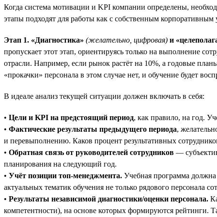
Когда система мотивации и KPI компании определены, необхо
этапы подходят для работы как с собственным корпоративным 
Этап 1. «Диагностика»
(желательно, цифровая)
и «целеполаг
пропускает этот этап, ориентируясь только на выполнение сот
отрасли. Например, если рынок растёт на 10%, а годовые пла
«прокачки» персонала в этом случае нет, и обучение будет вос
В идеале анализ текущей ситуации должен включать в себя:
•
Цели и KPI на предстоящий период
, как правило, на год. 
•
Фактические результаты предыдущего периода
, желательн
и перевыполнению. Каков процент результативных сотруднико
•
Обратная связь от руководителей сотрудников
— субъектив
планирования на следующий год.
•
Учёт позиции топ-менеджмента.
Учебная программа должна 
актуальных тематик обучения не только рядового персонала со
•
Результаты независимой диагностики/оценки персонала.
Ка
компетентности), на основе которых формируются рейтинги. Т