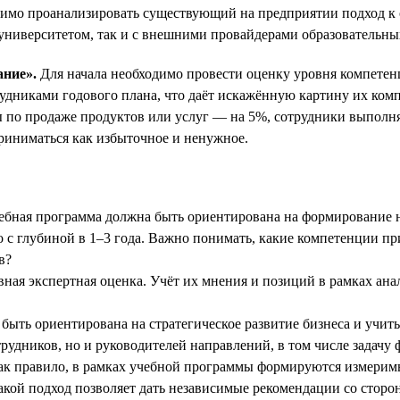
димо проанализировать существующий на предприятии подход к 
университетом, так и с внешними провайдерами образовательны
ание».
Для начала необходимо провести оценку уровня компетен
рудниками годового плана, что даёт искажённую картину их комп
ны по продаже продуктов или услуг — на 5%, сотрудники выпол
приниматься как избыточное и ненужное.
Учебная программа должна быть ориентирована на формирование 
о с глубиной в 1–3 года. Важно понимать, какие компетенции 
в?
ная экспертная оценка. Учёт их мнения и позиций в рамках ана
быть ориентирована на стратегическое развитие бизнеса и учи
трудников, но и руководителей направлений, в том числе задачу
к правило, в рамках учебной программы формируются измеримы
акой подход позволяет дать независимые рекомендации со стор