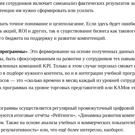
ия сотрудников включает самоанализ фактических результатов 
етенции им нужно сформировать или усилить
ть точное понимание и целеполагание. Если здесь будет ошибка,
ь акций, ROI и других, так и существование бизнеса как таково
го бюджета на поддержку и развитие компетенций.
т программы»
. Это формирование на основе полученных данных 
, быть сфокусированным на развитии у сотрудников тех навыков
овленных компанией KPI. Только в этом случае персонал сможет
ко в подборе нужного контента, но и в интеграции учебной про
росов — это «сколько времени в месяц каждый из уровней сотру
программах на уровне торговых представителей или КАМов эта ц
ограммы осуществляется регулярный промежуточный цифровой за
уются итоговые отчёты «Рейтинги», «Динамика развития компе
м. Также на основе анализа учебных и коммерческих показател
результативность» или, что ещё более интересно, наоборот.