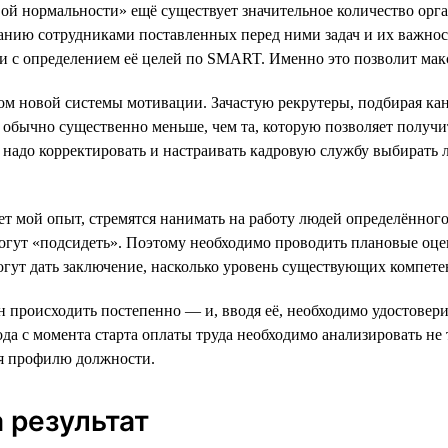
вой нормальности» ещё существует значительное количество орг
анию сотрудниками поставленных перед ними задач и их важнос
ии с определением её целей по SMART. Именно это позволит ма
м новой системы мотивации. Зачастую рекрутеры, подбирая кан
 обычно существенно меньше, чем та, которую позволяет получи
надо корректировать и настраивать кадровую службу выбирать 
ает мой опыт, стремятся нанимать на работу людей определённо
е могут «подсидеть». Поэтому необходимо проводить плановые о
огут дать заключение, насколько уровень существующих компете
н происходить постепенно — и, вводя её, необходимо удостовери
ода с момента старта оплаты труда необходимо анализировать не
ия профилю должности.
 результат