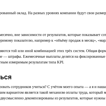
ованный оклад. На разных уровнях компании будут свои размеры
есячно, вне зависимости от результатов, которые показывает с
меримому показателю, например к «объёму продаж в месяц», «м
яются той или иной комбинацией этих трёх систем. Общая форм
ые — штрафы. Ежемесячные выплаты делятся на фиксированные 
тным измеримым результатам типа KPI.
ться
ировать сотрудников учиться? С учётом моего опыта — а я и наш
им вариантом является такой механизм оплаты труда, который
едвусмысленно декомпозированы из результатов, которые нужны