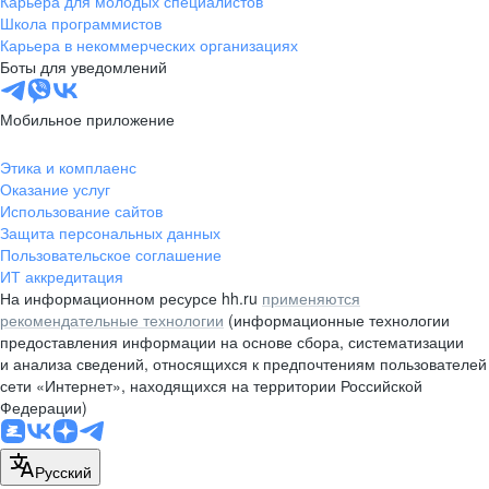
Карьера для молодых специалистов
pr@nsk.hh.ru
Школа программистов
Карьера в некоммерческих организациях
Минск
Боты для уведомлений
пр-т Дзержинского, д. 57,
10 этаж, помещение 45-1
Мобильное приложение
+375 (17)
336-03-02
Этика и комплаенс
pr@rabota.by
Оказание услуг
Использование сайтов
Алматы
Защита персональных данных
Пользовательское соглашение
пр. Абая, д. 151, БЦ Алатау,
ИТ аккредитация
12 этаж, офис 1209
На информационном ресурсе hh.ru
применяются
+7 727 232-13-13
рекомендательные технологии
(информационные технологии
pr@headhunter.com.kz
предоставления информации на основе сбора, систематизации
и анализа сведений, относящихся к предпочтениям пользователей
сети «Интернет», находящихся на территории Российской
Федерации)
Русский