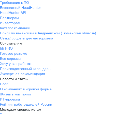
Требования к ПО
pr@ural.hh.ru
Безопасный HeadHunter
HeadHunter API
Краснодар
Партнерам
Инвесторам
ул. Янковского, д. 169, 7 этаж,
Каталог компаний
706 каб.
Поиск по вакансиям в Андреевском (Тюменская область)
+7 861 205-55-57
Сетка: соцсеть для нетворкинга
pr@krd.hh.ru
Соискателям
hh PRO
Готовое резюме
Владивосток
Все сервисы
пер. Ланинский д. 4, офис 3.4
Хочу у вас работать
Производственный календарь
+7 423 202-33-28
Экспертная рекомендация
pr@dv.hh.ru
Новости и статьи
Блог
Новосибирск
О компаниях в игровой форме
Жизнь в компании
ул. Большевистская, д. 35,
ИТ-проекты
помещение 21
Рейтинг работодателей России
+7 383 207-94-64
Молодым специалистам