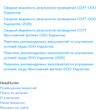
Сводная ведомость результатов проведения СОУТ ООО
Воронеж
Хэдхантер
Сводная ведомость результатов проведения СОУТ ООО
ул. Комиссаржевской, д. 10,
Хэдхантер (2026)
офис 1212
Сводная ведомость результатов проведения СОУТ
+7 473 280-05-05
Ярославский филиал ООО Хэдхантер
pr@vrn.hh.ru
Перечень рекомендуемых мероприятий по улучшению
условий труда ООО Хэдхантер
Казань
Перечень рекомендуемых мероприятий по улучшению
ул. Спартаковская, д. 2А, этаж 3,
условий труда ООО Хэдхантер (2026)
помещение 15
Перечень рекомендуемых мероприятий по улучшению
условий труда Ярославский филиал ООО Хэдхантер
+7 843 212-12-50
pr@kzn.hh.ru
HeadHunter
Размещение вакансий
Екатеринбург
Поиск по резюме
ул. Боевых Дружин, стр. 20,
О компании
5 этаж, офис 505, 521
Наши вакансии
Реклама на сайте
+7 343 226-79-99