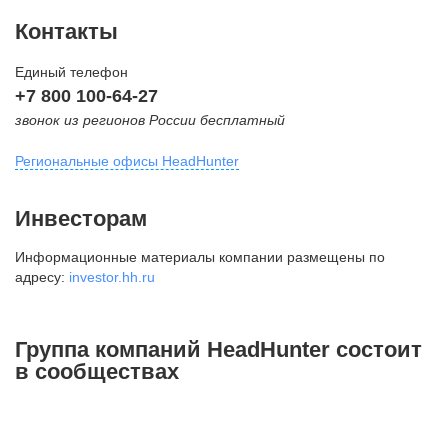
Контакты
Единый телефон
+7 800 100-64-27
звонок из регионов России бесплатный
Региональные офисы HeadHunter
Москва
Инвесторам
внутригородская территория
Информационные материалы компании размещены по
Муниципальный округ Тверской,
адресу:
investor.hh.ru
2-я Брестская ул., д. 48,
помещение 25
+7 495 974-64-27
Группа компаний HeadHunter состоит
+7 495 980-64-27
в сообществах
+7 495 134-92-24
press@hh.ru